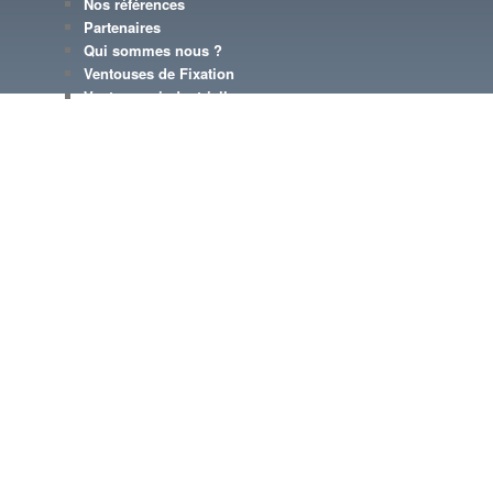
Nos références
Partenaires
Qui sommes nous ?
Ventouses de Fixation
Ventouses industrielles
ÉTIQUETTES
accrocher un tableau
adhérence d'une ventouse
atmosphere
autofixan
décoration voitu
diamètre d'une ventouse
intermoléculaires
mariahge heureuse
mouiller une ventouse
porte-serv
levier d'appui
ventouse avec écrous plastiques pour tenir vos plaques 
ventouse qui tient
ventouses a
ventouses
ventouse voiture
en verre
ventouse vitrier
ventouse à l
SUIVEZ-NOUS