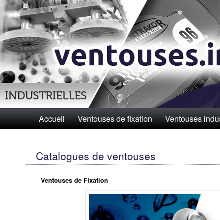
Menu principal
Accueil
Aller au contenu principal
Aller au contenu secondaire
Ventouses de fixation
Ventouses indus
Catalogues de ventouses
Ventouses de Fixation