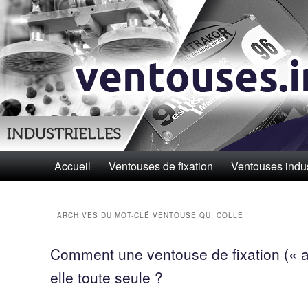
Menu principal
Accueil
Aller au contenu principal
Aller au contenu secondaire
Ventouses de fixation
Ventouses indus
ARCHIVES DU MOT-CLÉ
VENTOUSE QUI COLLE
Comment une ventouse de fixation (« au
elle toute seule ?